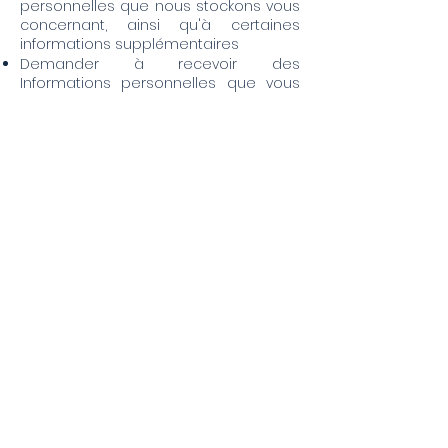
personnelles que nous stockons vous
concernant, ainsi qu'à certaines
informations supplémentaires
Demander à recevoir des
Informations personnelles que vous
nous fournissez directement à titre
volontaire dans un format structuré,
couramment utilisé et lisible par
machine
Demander la rectification de vos
Informations personnelles qui sont
sous notre contrôle
Demander l'effacement de vos
Informations personnelles
Vous opposer au traitement des
données personnelles par nos soins
Demander la limitation du traitement
de vos Informations personnelles par
nos soins
Déposer une plainte auprès d'une
autorité de contrôle
Toutefois, veuillez noter que ces droits